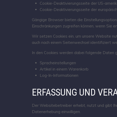
Cookie-Deaktivierungsseite der US-ameri
Cookie-Deaktivierungsseite der europäis
Gängige Browser bieten die Einstellungsoption,
Einschränkungen zugreifen können, wenn Sie e
Wir setzen Cookies ein, um unsere Website nut
auch nach einem Seitenwechsel identifiziert w
In den Cookies werden dabei folgende Daten g
Spracheinstellungen
Artikel in einem Warenkorb
Log-In-Informationen
ERFASSUNG UND VER
Der Websitebetreiber erhebt, nutzt und gibt I
Datenerhebung einwilligen.