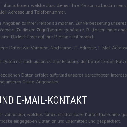
Informationen, welche dazu dienen, Ihre Person zu bestimmen u
E-Mail-Adresse und Telefonnummer.
 Angaben zu Ihrer Person zu machen. Zur Verbesserung unseres 
ebsite. Zu diesen Zugriffsdaten gehören z. B. die von Ihnen ang
sind Rückschlüsse auf Ihre Person nicht möglich.
ene Daten wie Vorname, Nachname, IP-Adresse, E-Mail-Adresse,
Daten nur nach ausdrücklicher Erlaubnis der betreffenden Nutzer
zogenen Daten erfolgt aufgrund unseres berechtigten Interesses
ung unseres Online-Angebotes.
ND E-MAIL-KONTAKT
ular vorhanden, welches für die elektronische Kontaktaufnahme g
emaske eingegeben Daten an uns übermittelt und gespeichert.