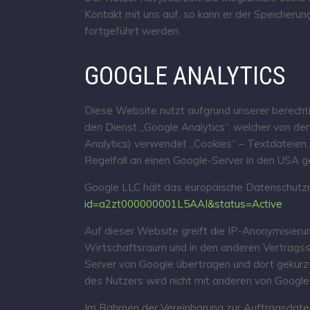
Kontakt mit uns auf, so kann er der Speicherun
fortgeführt werden.
GOOGLE ANALYTICS
Diese Website nutzt aufgrund unserer berechti
den Dienst „Google Analytics“, welcher von d
Analytics) verwendet „Cookies“ – Textdateien
Regelfall an einen Google-Server in den USA 
Google LLC hält das europäische Datenschutzre
id=a2zt000000001L5AAI&status=Active
Auf dieser Website greift die IP-Anonymisieru
Wirtschaftsraum und in den anderen Vertragsst
Server von Google übertragen und dort gekürz
des Nutzers wird nicht mit anderen von Google
Im Rahmen der Vereinbarung zur Auftragsdatenv