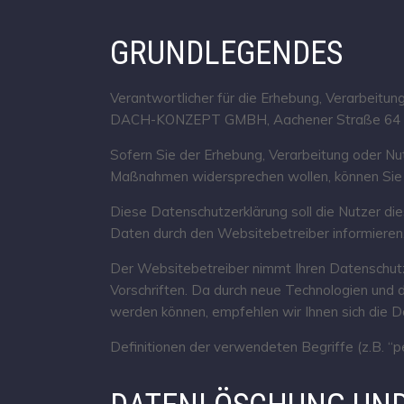
GRUNDLEGENDES
Verantwortlicher für die Erhebung, Verarbeit
DACH-KONZEPT GMBH, Aachener Straße 64 
Sofern Sie der Erhebung, Verarbeitung oder N
Maßnahmen widersprechen wollen, können Sie I
Diese Datenschutzerklärung soll die Nutzer 
Daten durch den Websitebetreiber informieren
Der Websitebetreiber nimmt Ihren Datenschutz
Vorschriften. Da durch neue Technologien un
werden können, empfehlen wir Ihnen sich die 
Definitionen der verwendeten Begriffe (z.B. “