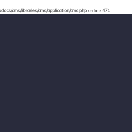
ocs/cms/libraries/cms/application/cms.php
on line
471
Home
Leistungen
Kontakt