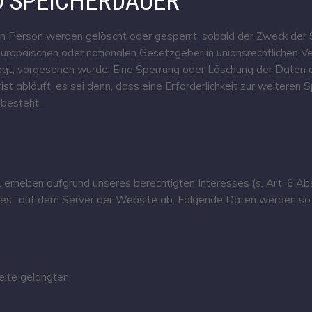
 SPEICHERDAUER
Person werden gelöscht oder gesperrt, sobald der Zweck der Sp
europäischen oder nationalen Gesetzgeber in unionsrechtlichen 
liegt, vorgesehen wurde. Eine Sperrung oder Löschung der Daten e
 abläuft, es sei denn, dass eine Erforderlichkeit zur weiteren 
 besteht.
 erheben aufgrund unseres berechtigten Interesses (s. Art. 6 Abs.
les” auf dem Server der Website ab. Folgende Daten werden so p
eite gelangten