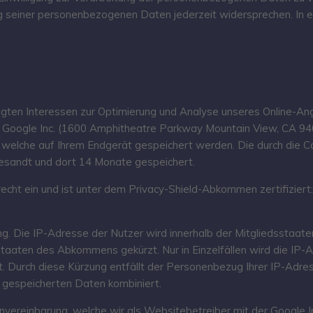
g seiner personenbezogenen Daten jederzeit widersprechen. In ei
gten Interessen zur Optimierung und Analyse unseres Online-Ange
er Google Inc. (1600 Amphitheatre Parkway Mountain View, CA 9
, welche auf Ihrem Endgerät gespeichert werden. Die durch die
gesandt und dort 14 Monate gespeichert.
cht ein und ist unter dem Privacy-Shield-Abkommen zertifiziert
ng. Die IP-Adresse der Nutzer wird innerhalb der Mitgliedsstaat
aaten des Abkommens gekürzt. Nur in Einzelfällen wird die IP-A
t. Durch diese Kürzung entfällt der Personenbezug Ihrer IP-Adr
 gespeicherten Daten kombiniert.
ereinbarung, welche wir als Websitebetreiber mit der Google Inc.