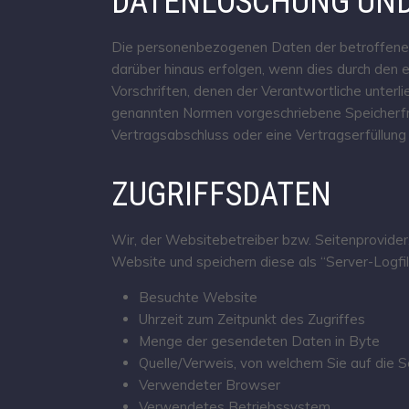
DATENLÖSCHUNG UND
Die personenbezogenen Daten der betroffenen 
darüber hinaus erfolgen, wenn dies durch den 
Vorschriften, denen der Verantwortliche unter
genannten Normen vorgeschriebene Speicherfrist
Vertragsabschluss oder eine Vertragserfüllung
ZUGRIFFSDATEN
Wir, der Websitebetreiber bzw. Seitenprovider,
Website und speichern diese als “Server-Logfi
Besuchte Website
Uhrzeit zum Zeitpunkt des Zugriffes
Menge der gesendeten Daten in Byte
Quelle/Verweis, von welchem Sie auf die S
Verwendeter Browser
Verwendetes Betriebssystem