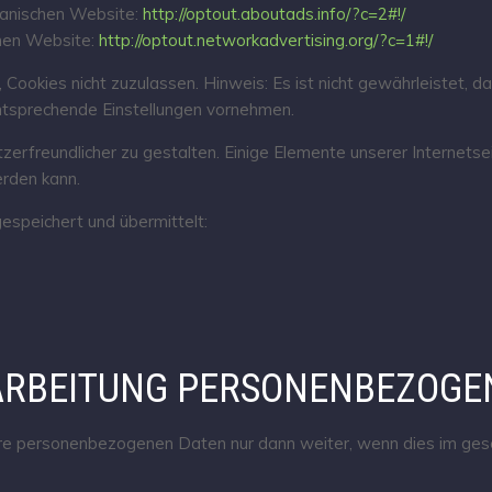
kanischen Website:
http://optout.aboutads.info/?c=2#!/
chen Website:
http://optout.networkadvertising.org/?c=1#!/
 Cookies nicht zuzulassen. Hinweis: Es ist nicht gewährleistet, d
ntsprechende Einstellungen vornehmen.
zerfreundlicher zu gestalten. Einige Elemente unserer Internets
erden kann.
espeichert und übermittelt:
ARBEITUNG PERSONENBEZOGE
hre personenbezogenen Daten nur dann weiter, wenn dies im geset