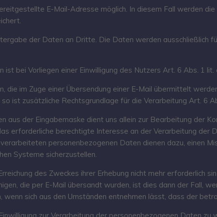
ereitgestellte E-Mail-Adresse möglich. In diesem Fall werden die 
chert.
rgabe der Daten an Dritte. Die Daten werden ausschließlich fü
ist bei Vorliegen einer Einwilligung des Nutzers Art. 6 Abs. 1 lit
 die im Zuge einer Übersendung einer E-Mail übermittelt werden, i
so ist zusätzliche Rechtsgrundlage für die Verarbeitung Art. 6 Ab
 aus der Eingabemaske dient uns allein zur Bearbeitung der Kon
as erforderliche berechtigte Interesse an der Verarbeitung der 
erarbeiteten personenbezogenen Daten dienen dazu, einen Miss
chen Systeme sicherzustellen.
 Erreichung des Zweckes ihrer Erhebung nicht mehr erforderlich 
gen, die per E-Mail übersandt wurden, ist dies dann der Fall, we
n, wenn sich aus den Umständen entnehmen lässt, dass der betrof
e Einwilligung zur Verarbeitung der personenbezogenen Daten zu 