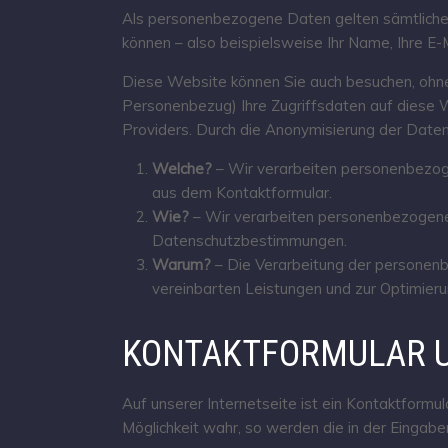
Als personenbezogene Daten gelten sämtliche 
können – also beispielsweise Ihr Name, Ihre 
Diese Website können Sie auch besuchen, ohne
Personenbezug) Ihre Zugriffsdaten auf diese W
Providers. Durch die Anonymisierung der Daten 
Welche?
– Wir verarbeiten personenbezog
aus dem Kontaktformular.
Wie?
– Wir verarbeiten personenbezogene 
Datenschutzbestimmungen.
Warum?
– Die Verarbeitung der personenbe
vereinbarten Leistungen und zur Optimier
KONTAKTFORMULAR U
Auf unserer Internetseite ist ein Kontaktform
Möglichkeit wahr, so werden die in der Eingab