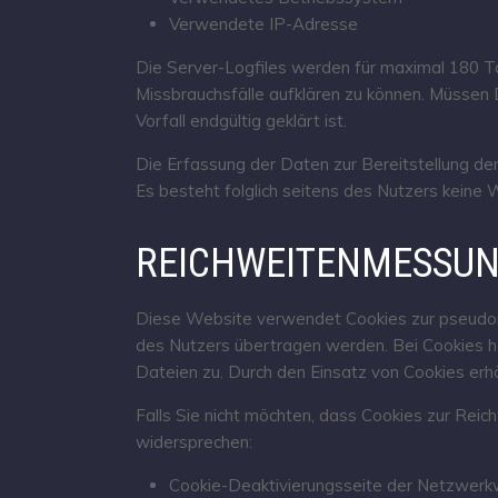
Verwendete IP-Adresse
Die Server-Logfiles werden für maximal 180 Ta
Missbrauchsfälle aufklären zu können. Müsse
Vorfall endgültig geklärt ist.
Die Erfassung der Daten zur Bereitstellung der
Es besteht folglich seitens des Nutzers keine 
REICHWEITENMESSUN
Diese Website verwendet Cookies zur pseudon
des Nutzers übertragen werden. Bei Cookies ha
Dateien zu. Durch den Einsatz von Cookies erhö
Falls Sie nicht möchten, dass Cookies zur Rei
widersprechen:
Cookie-Deaktivierungsseite der Netzwerkw